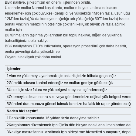
BBK nakliye, şirketimizin en önemli işlerinden biridir.
Üzerinde mallar.Normal koşullarda, malların boyutu asılma noktasını
engellemek için çok büyükse (genişliği ve yüksekliği 4M'den fazla, uzunluğu
12M'den fazla),Ya da konteyner ağırlığı artı yük ağırlığı 50T'den fazla) iskelet
portalı vincinin menzilinin ötesinde çok tehlikeliÇok büyük ve fazla ağırlıklı
mallar için.
Bu tür malların taşınma yollarından biri toplu nakliye, diğeri de yukarıda
bahsettiğimiz toplu nakliye.
BBK nakliyatının ETD'si istikrarlıdır, operasyon prosedürü çok daha basittir,
emtia güvenliği daha yüksektir ve
Okyanus nakliyatı çok daha makul.
İşlemler
1Alım ve yüklemeyi ayarlamak için tedarikçinizle irtibata geçeceğiz.
2Gümrük odasını kontrol edeceğiz ve malları gemiye götüreceğiz.
3Ücret için size fatura ve yük belgesi kopyasını göndereceğiz.
4Ödemeyi aldıktan sonra size veya göndereninize orijinal yük belgesi vereceği
5Gönderi durumunuzu güncel tutmak için size haftalık bir rapor göndereceğiz.
Neden bizi seçtin?
1Denizcilik konusunda 16 yıldan fazla deneyime sahibiz.
2Kargolarınızı düzenlemek için Çin'in dört bir yanındaki ana limanlardan deniz
3Nakliye masraflarınızı azaltmak için birleştirme hizmetleri sunuyoruz, depoları