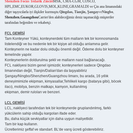
Shenzhen Focus Tedarik Zinciri
MSK, CMA-CGM, COSCO,
HPL,EMC,EUKOR,GLOVIS,MOL,KLINE,GRAMALDI ve Çin ana limanındaki
diğer taşıyıcılarla iyi ilişkiler kurmuştu.
Qingdao, Tianjin, Şangay
ve
Ningbo
,
Shenzhen
,
Guangzhou
Carrier'den alabileceğimiz deniz taşımacılığı müşteriler
tarafından beğenilen ve rekabetçi.
FCL GEMİSİ
Tam Konteyner Yükü, konteynerdeki tüm malların tek bir konnosmanda
listelendiği ve bu nedenle tek bir kişiye ait olduğu anlamına gelir.
Konteynerin ne kadar dolu olduğu önemli değil. Ödeme dolu bir konteyner
temelinde yapılır.
Konteynerlerin doldurulma şekli ve malların nasıl bağlanacağı.
FCL nakliyesi bizim genel işimizdir, konteynerleri sadece Qingdao
limanından değil, Tianjin/Dalian'dan da taşıyabiliriz
Şangay/Ningbo/Shenzhen/Guangzhou limanı, bu arada, 16 yıllık
deneyimimizle ekipman, kimyasallar,Tehlikeli kargo (batarya gibi), böcek
ilacı), mobilya, benzin matkapı, kamyon, kullanılmış
ekipman, demir ruloları ve benzeri.
LCL GEMİSİ
LCL, nakliyeci tarafından tek bir konteynerde gruplandırılmış, farklı
yükcülerin sahip olduğu kargoları ifade eder.
Bu, daha küçük sevkiyatlar için daha uygun maliyetlidir.
Tam bir kap kullanın.
Ücretlerimiz şeffaf ve standart. BL'de varış ücreti gösterebiliriz.