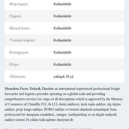
4Kapı kapıya:
Kullanılabilir
5Sigorta:
Kullanılabilir
6İhracat lisansı:
Kullanılabilir
7Gümrük belgeleri:
Kullanılabilir
8Fumigasyon:
Kullanılabilir
9Depo:
Kullanılabilir
10Deneyim:
yaklaşık 20 yıl
Shenzhen Focus Tedarik Zinciri
is an international experienced professional freight
forwarder and logistics provider operating on a global scale and providing
comprehensive services for cargo of all descriptions which is approved by the Ministry
of Commerce of ChinaBiz FCL & LCL deniz nakliyesi, kırık toplu nakliye, dış ölçüm
nakliye, proje kargo nakliye, RORO nakliye ve benzeri alanlarda uzmanlaştık.Sana
profesyonel bir danışman sunabiliriz., entegre, özelleştirilmiş ve en düşük maliyetli
nakliye sistemi 16 yıldan fazla işletme deneyimi ile.