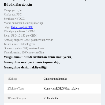
Büyük Kargo için
Menşe yeri: Çin
Marka adı: FSC
Sertifika: NVOCC
Model numarası: Deniz taşımacılığı
belge:
Ürün Broşürü PDF
Min sipariş miktarı: 1 CBM
Fiyat: USD 10-150 per CBM
Ambalaj bilgileri: Genel paketlere izin verilir
Teslim süresi: Haftalık gemi
Ödeme koşulları: T/T, Western Union
Yetenek temini: 100/Konteyner/Gün
Vurgulamak:
Suudi Arabistan deniz nakliyecisi
,
Guangzhou nakliyeci deniz taşımacılığı
,
Guangzhou deniz nakliyeciliği
1Kalkış:
Çin'deki tüm limanlar
2Nakliye Türü:
Konteyner/RORO/Hızlı nakliye
3Konsolidasyon:
Kullanılabilir