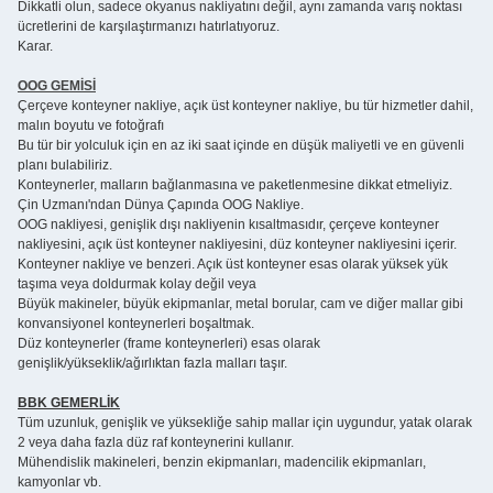
Dikkatli olun, sadece okyanus nakliyatını değil, aynı zamanda varış noktası
ücretlerini de karşılaştırmanızı hatırlatıyoruz.
Karar.
OOG GEMİSİ
Çerçeve konteyner nakliye, açık üst konteyner nakliye, bu tür hizmetler dahil,
malın boyutu ve fotoğrafı
Bu tür bir yolculuk için en az iki saat içinde en düşük maliyetli ve en güvenli
planı bulabiliriz.
Konteynerler, malların bağlanmasına ve paketlenmesine dikkat etmeliyiz.
Çin Uzmanı'ndan Dünya Çapında OOG Nakliye.
OOG nakliyesi, genişlik dışı nakliyenin kısaltmasıdır, çerçeve konteyner
nakliyesini, açık üst konteyner nakliyesini, düz konteyner nakliyesini içerir.
Konteyner nakliye ve benzeri. Açık üst konteyner esas olarak yüksek yük
taşıma veya doldurmak kolay değil veya
Büyük makineler, büyük ekipmanlar, metal borular, cam ve diğer mallar gibi
konvansiyonel konteynerleri boşaltmak.
Düz konteynerler (frame konteynerleri) esas olarak
genişlik/yükseklik/ağırlıktan fazla malları taşır.
BBK GEMERLİK
Tüm uzunluk, genişlik ve yüksekliğe sahip mallar için uygundur, yatak olarak
2 veya daha fazla düz raf konteynerini kullanır.
Mühendislik makineleri, benzin ekipmanları, madencilik ekipmanları,
kamyonlar vb.