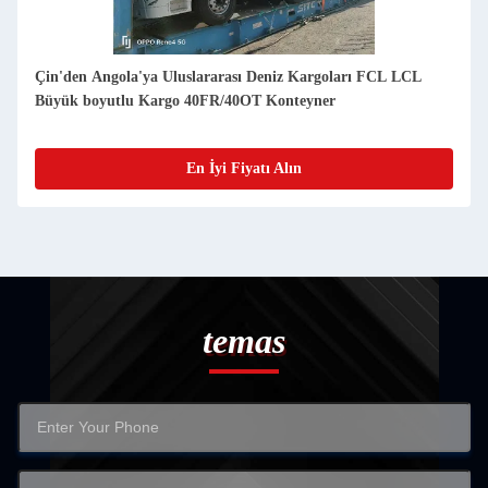
arı FCL LCL
İndirimli 40FR/40OT Konteyner Deniz Nakliyeci Çi
Tanzanya'ya Aşırı büyüklükte kargo için
En İyi Fiyatı Alın
temas