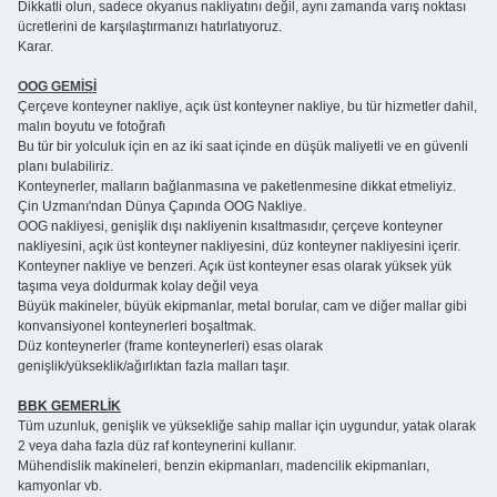
Dikkatli olun, sadece okyanus nakliyatını değil, aynı zamanda varış noktası
ücretlerini de karşılaştırmanızı hatırlatıyoruz.
Karar.
OOG GEMİSİ
Çerçeve konteyner nakliye, açık üst konteyner nakliye, bu tür hizmetler dahil,
malın boyutu ve fotoğrafı
Bu tür bir yolculuk için en az iki saat içinde en düşük maliyetli ve en güvenli
planı bulabiliriz.
Konteynerler, malların bağlanmasına ve paketlenmesine dikkat etmeliyiz.
Çin Uzmanı'ndan Dünya Çapında OOG Nakliye.
OOG nakliyesi, genişlik dışı nakliyenin kısaltmasıdır, çerçeve konteyner
nakliyesini, açık üst konteyner nakliyesini, düz konteyner nakliyesini içerir.
Konteyner nakliye ve benzeri. Açık üst konteyner esas olarak yüksek yük
taşıma veya doldurmak kolay değil veya
Büyük makineler, büyük ekipmanlar, metal borular, cam ve diğer mallar gibi
konvansiyonel konteynerleri boşaltmak.
Düz konteynerler (frame konteynerleri) esas olarak
genişlik/yükseklik/ağırlıktan fazla malları taşır.
BBK GEMERLİK
Tüm uzunluk, genişlik ve yüksekliğe sahip mallar için uygundur, yatak olarak
2 veya daha fazla düz raf konteynerini kullanır.
Mühendislik makineleri, benzin ekipmanları, madencilik ekipmanları,
kamyonlar vb.