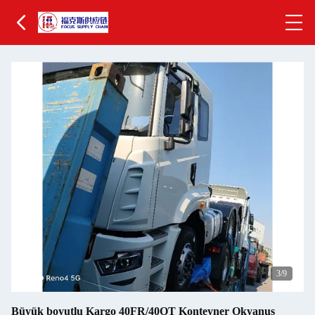
4
/9
Büyük boyutlu Kargo 40FR/40OT Konteyner Okyanus