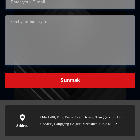
Sunmak
Oda 1209, B B, Baihe Ticari Binası, Xiangge Yolu, Buji
Caddesi, Longgang Bölgesi, Shenzhen, Çin,518112
Address