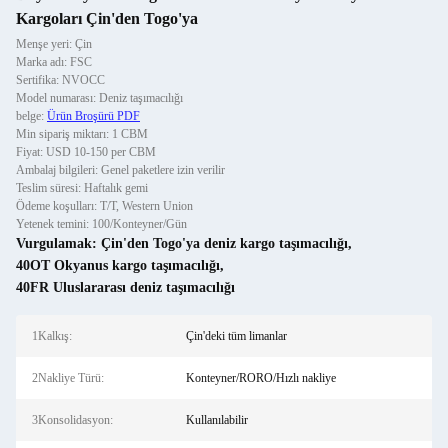
Kargoları Çin'den Togo'ya
Menşe yeri: Çin
Marka adı: FSC
Sertifika: NVOCC
Model numarası: Deniz taşımacılığı
belge:
Ürün Broşürü PDF
Min sipariş miktarı: 1 CBM
Fiyat: USD 10-150 per CBM
Ambalaj bilgileri: Genel paketlere izin verilir
Teslim süresi: Haftalık gemi
Ödeme koşulları: T/T, Western Union
Yetenek temini: 100/Konteyner/Gün
Vurgulamak:
Çin'den Togo'ya deniz kargo taşımacılığı
,
40OT Okyanus kargo taşımacılığı
,
40FR Uluslararası deniz taşımacılığı
1Kalkış:
Çin'deki tüm limanlar
2Nakliye Türü:
Konteyner/RORO/Hızlı nakliye
3Konsolidasyon:
Kullanılabilir