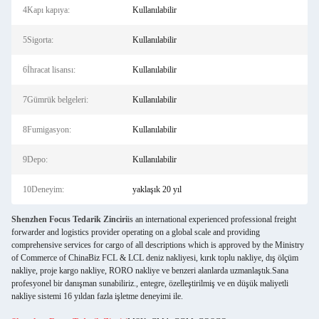
4Kapı kapıya:
Kullanılabilir
5Sigorta:
Kullanılabilir
6İhracat lisansı:
Kullanılabilir
7Gümrük belgeleri:
Kullanılabilir
8Fumigasyon:
Kullanılabilir
9Depo:
Kullanılabilir
10Deneyim:
yaklaşık 20 yıl
Shenzhen Focus Tedarik Zinciri
is an international experienced professional freight
forwarder and logistics provider operating on a global scale and providing
comprehensive services for cargo of all descriptions which is approved by the Ministry
of Commerce of ChinaBiz FCL & LCL deniz nakliyesi, kırık toplu nakliye, dış ölçüm
nakliye, proje kargo nakliye, RORO nakliye ve benzeri alanlarda uzmanlaştık.Sana
profesyonel bir danışman sunabiliriz., entegre, özelleştirilmiş ve en düşük maliyetli
nakliye sistemi 16 yıldan fazla işletme deneyimi ile.