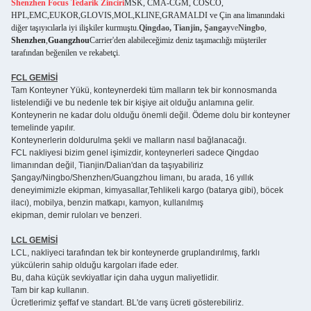
Shenzhen Focus Tedarik Zinciri
MSK, CMA-CGM, COSCO,
HPL,EMC,EUKOR,GLOVIS,MOL,KLINE,GRAMALDI ve Çin ana limanındaki
diğer taşıyıcılarla iyi ilişkiler kurmuştu.
Qingdao, Tianjin, Şangay
ve
Ningbo
,
Shenzhen
,
Guangzhou
Carrier'den alabileceğimiz deniz taşımacılığı müşteriler
tarafından beğenilen ve rekabetçi.
FCL GEMİSİ
Tam Konteyner Yükü, konteynerdeki tüm malların tek bir konnosmanda
listelendiği ve bu nedenle tek bir kişiye ait olduğu anlamına gelir.
Konteynerin ne kadar dolu olduğu önemli değil. Ödeme dolu bir konteyner
temelinde yapılır.
Konteynerlerin doldurulma şekli ve malların nasıl bağlanacağı.
FCL nakliyesi bizim genel işimizdir, konteynerleri sadece Qingdao
limanından değil, Tianjin/Dalian'dan da taşıyabiliriz
Şangay/Ningbo/Shenzhen/Guangzhou limanı, bu arada, 16 yıllık
deneyimimizle ekipman, kimyasallar,Tehlikeli kargo (batarya gibi), böcek
ilacı), mobilya, benzin matkapı, kamyon, kullanılmış
ekipman, demir ruloları ve benzeri.
LCL GEMİSİ
LCL, nakliyeci tarafından tek bir konteynerde gruplandırılmış, farklı
yükcülerin sahip olduğu kargoları ifade eder.
Bu, daha küçük sevkiyatlar için daha uygun maliyetlidir.
Tam bir kap kullanın.
Ücretlerimiz şeffaf ve standart. BL'de varış ücreti gösterebiliriz.