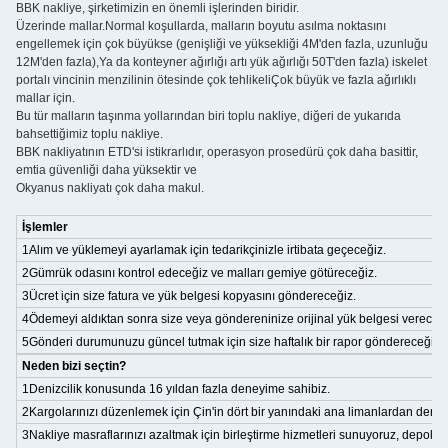
BBK nakliye, şirketimizin en önemli işlerinden biridir.
Üzerinde mallar.Normal koşullarda, malların boyutu asılma noktasını
engellemek için çok büyükse (genişliği ve yüksekliği 4M'den fazla, uzunluğu
12M'den fazla),Ya da konteyner ağırlığı artı yük ağırlığı 50T'den fazla) iskelet
portalı vincinin menzilinin ötesinde çok tehlikeliÇok büyük ve fazla ağırlıklı
mallar için.
Bu tür malların taşınma yollarından biri toplu nakliye, diğeri de yukarıda
bahsettiğimiz toplu nakliye.
BBK nakliyatının ETD'si istikrarlıdır, operasyon prosedürü çok daha basittir,
emtia güvenliği daha yüksektir ve
Okyanus nakliyatı çok daha makul.
İşlemler
1Alım ve yüklemeyi ayarlamak için tedarikçinizle irtibata geçeceğiz.
2Gümrük odasını kontrol edeceğiz ve malları gemiye götüreceğiz.
3Ücret için size fatura ve yük belgesi kopyasını göndereceğiz.
4Ödemeyi aldıktan sonra size veya göndereninize orijinal yük belgesi vereceği
5Gönderi durumunuzu güncel tutmak için size haftalık bir rapor göndereceğiz.
Neden bizi seçtin?
1Denizcilik konusunda 16 yıldan fazla deneyime sahibiz.
2Kargolarınızı düzenlemek için Çin'in dört bir yanındaki ana limanlardan deniz
3Nakliye masraflarınızı azaltmak için birleştirme hizmetleri sunuyoruz, depoları