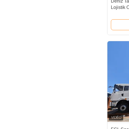
Deniz Ta
Lojistik
İspanya'
için nakl