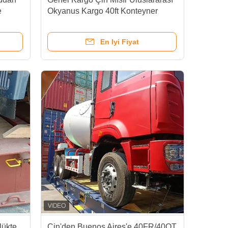
e
Okyanus Kargo 40ft Konteyner
deniz taşımacılığı
En Iyi Fiyat
lükte
Çin'den Buenos Aires'e 40FR/40OT