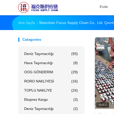
Evde
Ana Sayfa
Shenzhen Focus Supply Chain Co., Ltd. Çevrim
Catagories
Deniz Taşımacılığı
(93)
Hava Taşımacılığı
(8)
OOG GÖNDERİM
(29)
RORO NAKLİYESİ
(16)
TOPLU NAKLİYE
(24)
Ekspres Kargo
(3)
Deniz Taşımacılığı
(2)