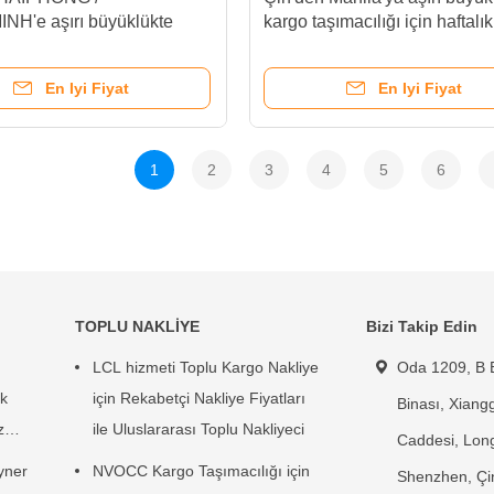
H'e aşırı büyüklükte
kargo taşımacılığı için haftal
ımacılığı
dışı sevkiyatları
En Iyi Fiyat
En Iyi Fiyat
1
2
3
4
5
6
TOPLU NAKLİYE
Bizi Takip Edin
LCL hizmeti Toplu Kargo Nakliye
Oda 1209, B B
k
için Rekabetçi Nakliye Fiyatları
Binası, Xiangg
z
ile Uluslararası Toplu Nakliyeci
Caddesi, Lon
yner
NVOCC Kargo Taşımacılığı için
Shenzhen, Çi