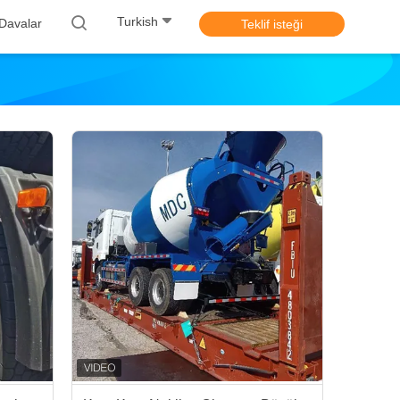
Turkish
Davalar
Teklif isteği