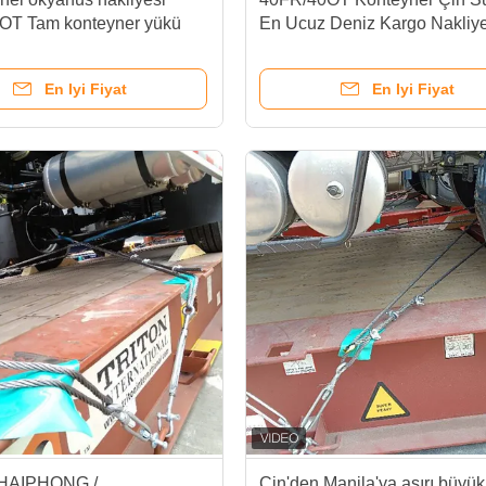
OT Tam konteyner yükü
En Ucuz Deniz Kargo Nakliy
nakliyesi Çin ITAJAI'ye
Büyük boyutlu kargo
En Iyi Fiyat
En Iyi Fiyat
 HAIPHONG /
Çin'den Manila'ya aşırı büyük