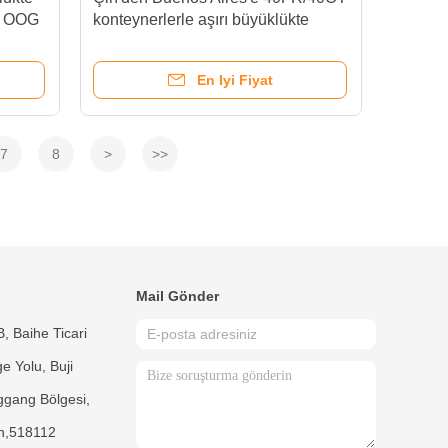
ık OOG
konteynerlerle aşırı büyüklükte
kargo taşımacılığı için OOG
sevkiyatları
En Iyi Fiyat
7
8
>
>>
Mail Gönder
, Baihe Ticari
e Yolu, Buji
ggang Bölgesi,
n,518112