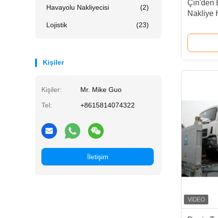
Çin'den
Havayolu Nakliyecisi
(2)
Nakliye 
Uluslara
Lojistik
(23)
Transpor
Kişiler
Kişiler:
Mr. Mike Guo
Tel:
+8615814074322
İletişim