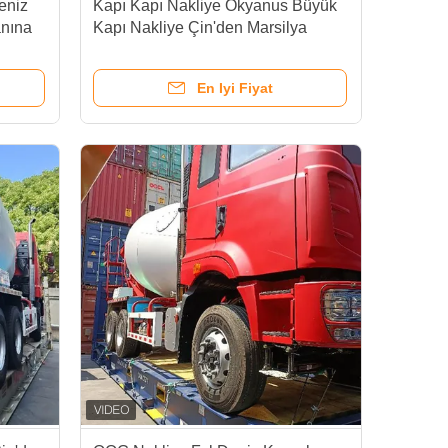
eniz
Kapı Kapı Nakliye Okyanus Büyük
anına
Kapı Nakliye Çin'den Marsilya
Limanına 40FR/40OT konteyner
için
En Iyi Fiyat