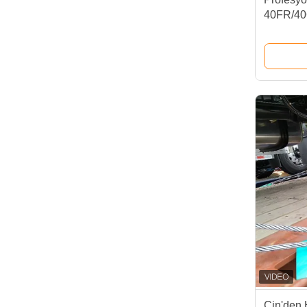
40FR/40
Okyanus 
Çin'den