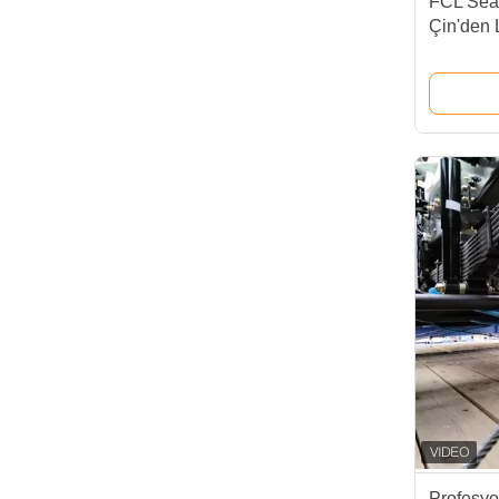
FCL Sea
Çin'den 
Profesyo