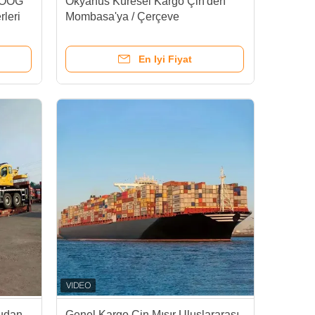
a OOG
Okyanus Küresel Kargo Çin'den
leri
Mombasa'ya / Çerçeve
n
konteynerleri dahil uluslararası
kargo Nakliye 40FR 40OT 40FQ
En Iyi Fiyat
udan
Genel Kargo Çin Mısır Uluslararası