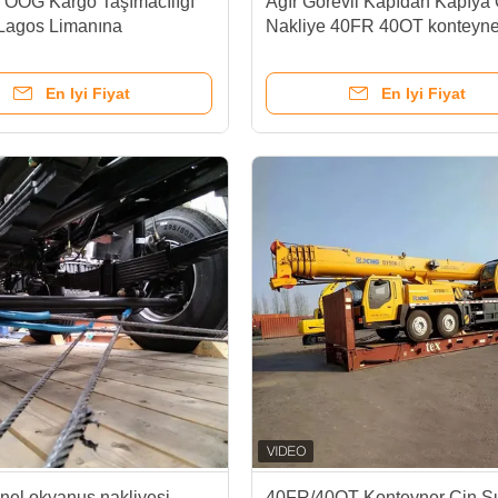
 OOG Kargo Taşımacılığı
Ağır Görevli Kapıdan Kapıy
Lagos Limanına
Nakliye 40FR 40OT konteyner
için FOB Deniz Kargo Çin'de
Cibuti Limanına
En Iyi Fiyat
En Iyi Fiyat
nel okyanus nakliyesi
40FR/40OT Konteyner Çin S