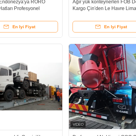
 Endonezya'ya RORO
Ağır yük konteynerleri FOB D
Hatları Profesyonel
Kargo Çin'den Le Havre Lim
rası Nakliye Ajansı Roro
Kapı Kapıya OOG Nakliye
t
40FR/40OT için
En Iyi Fiyat
En Iyi Fiyat