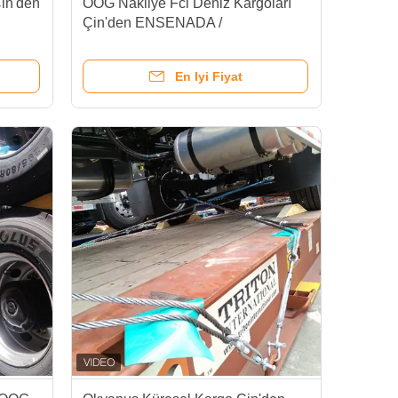
in'den
OOG Nakliye Fcl Deniz Kargoları
Çin'den ENSENADA /
MONTEVIDEO'ya taşımacılık için
En Iyi Fiyat