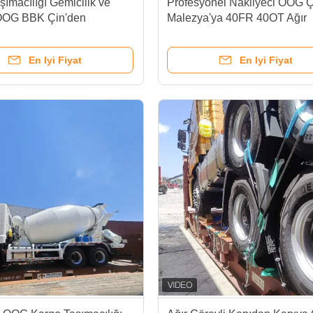
şımacılığı Gemicilik ve
Profesyonel Nakliyeci OOG Ç
 OOG BBK Çin'den
Malezya'ya 40FR 40OT Ağır
ya aşırı büyüklükte kargo
Konteynerler için gönderiler
iye
En Iyi Fiyat
En Iyi Fiyat