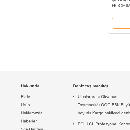
HOCHIMIN
kargo taş
Hakkında
Deniz taşımacılığı
Evde
Uluslararası Okyanus
Ürün
Taşımacılığı OOG BBK Büyü
Hakkımızda
boyutlu Kargo nakliyeci deni
Haberler
taşımacılığı
FCL LCL Profesyonel Konte
Site Haritası