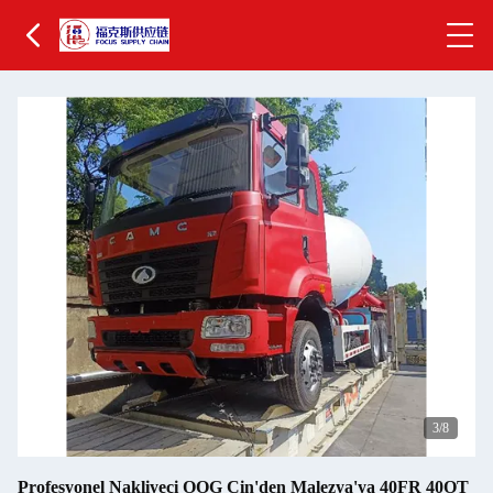
4
/8
Profesyonel Nakliyeci OOG Çin'den Malezya'ya 40FR 40OT