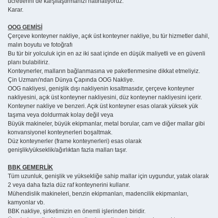
ücretlerini de karşılaştırmanızı hatırlatıyoruz.
Karar.
OOG GEMİSİ
Çerçeve konteyner nakliye, açık üst konteyner nakliye, bu tür hizmetler dahil,
malın boyutu ve fotoğrafı
Bu tür bir yolculuk için en az iki saat içinde en düşük maliyetli ve en güvenli
planı bulabiliriz.
Konteynerler, malların bağlanmasına ve paketlenmesine dikkat etmeliyiz.
Çin Uzmanı'ndan Dünya Çapında OOG Nakliye.
OOG nakliyesi, genişlik dışı nakliyenin kısaltmasıdır, çerçeve konteyner
nakliyesini, açık üst konteyner nakliyesini, düz konteyner nakliyesini içerir.
Konteyner nakliye ve benzeri. Açık üst konteyner esas olarak yüksek yük
taşıma veya doldurmak kolay değil veya
Büyük makineler, büyük ekipmanlar, metal borular, cam ve diğer mallar gibi
konvansiyonel konteynerleri boşaltmak.
Düz konteynerler (frame konteynerleri) esas olarak
genişlik/yükseklik/ağırlıktan fazla malları taşır.
BBK GEMERLİK
Tüm uzunluk, genişlik ve yüksekliğe sahip mallar için uygundur, yatak olarak
2 veya daha fazla düz raf konteynerini kullanır.
Mühendislik makineleri, benzin ekipmanları, madencilik ekipmanları,
kamyonlar vb.
BBK nakliye, şirketimizin en önemli işlerinden biridir.