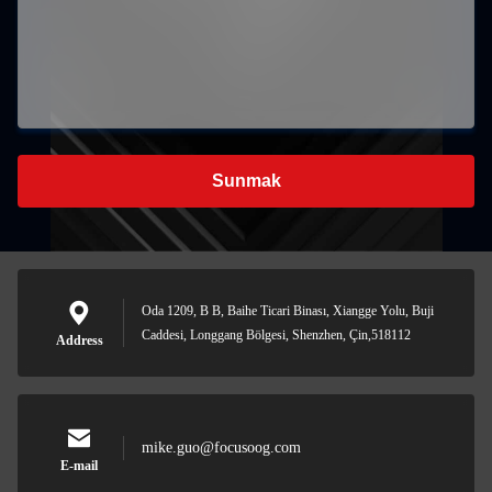
Sunmak
Oda 1209, B B, Baihe Ticari Binası, Xiangge Yolu, Buji
Caddesi, Longgang Bölgesi, Shenzhen, Çin,518112
Address
mike.guo@focusoog.com
E-mail