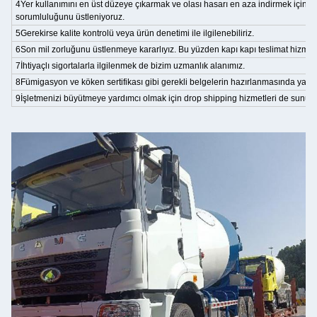
4Yer kullanımını en üst düzeye çıkarmak ve olası hasarı en aza indirmek için
sorumluluğunu üstleniyoruz.
5Gerekirse kalite kontrolü veya ürün denetimi ile ilgilenebiliriz.
6Son mil zorluğunu üstlenmeye kararlıyız. Bu yüzden kapı kapı teslimat hizmeti 
7İhtiyaçlı sigortalarla ilgilenmek de bizim uzmanlık alanımız.
8Fümigasyon ve köken sertifikası gibi gerekli belgelerin hazırlanmasında yardı
9İşletmenizi büyütmeye yardımcı olmak için drop shipping hizmetleri de sunuy