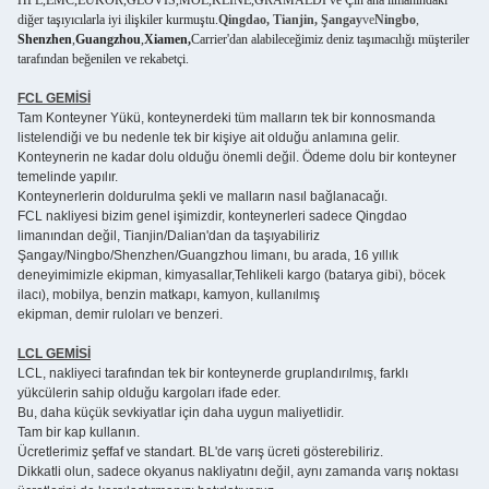
HPL,EMC,EUKOR,GLOVIS,MOL,KLINE,GRAMALDI ve Çin ana limanındaki
diğer taşıyıcılarla iyi ilişkiler kurmuştu.
Qingdao, Tianjin, Şangay
ve
Ningbo
,
Shenzhen
,
Guangzhou
,
Xiamen,
Carrier'dan alabileceğimiz deniz taşımacılığı müşteriler
tarafından beğenilen ve rekabetçi.
FCL GEMİSİ
Tam Konteyner Yükü, konteynerdeki tüm malların tek bir konnosmanda
listelendiği ve bu nedenle tek bir kişiye ait olduğu anlamına gelir.
Konteynerin ne kadar dolu olduğu önemli değil. Ödeme dolu bir konteyner
temelinde yapılır.
Konteynerlerin doldurulma şekli ve malların nasıl bağlanacağı.
FCL nakliyesi bizim genel işimizdir, konteynerleri sadece Qingdao
limanından değil, Tianjin/Dalian'dan da taşıyabiliriz
Şangay/Ningbo/Shenzhen/Guangzhou limanı, bu arada, 16 yıllık
deneyimimizle ekipman, kimyasallar,Tehlikeli kargo (batarya gibi), böcek
ilacı), mobilya, benzin matkapı, kamyon, kullanılmış
ekipman, demir ruloları ve benzeri.
LCL GEMİSİ
LCL, nakliyeci tarafından tek bir konteynerde gruplandırılmış, farklı
yükcülerin sahip olduğu kargoları ifade eder.
Bu, daha küçük sevkiyatlar için daha uygun maliyetlidir.
Tam bir kap kullanın.
Ücretlerimiz şeffaf ve standart. BL'de varış ücreti gösterebiliriz.
Dikkatli olun, sadece okyanus nakliyatını değil, aynı zamanda varış noktası