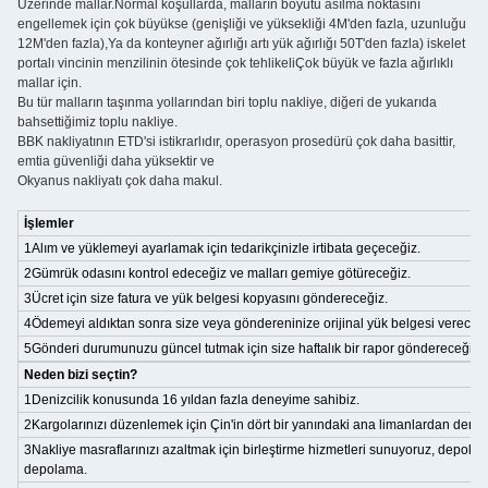
Üzerinde mallar.Normal koşullarda, malların boyutu asılma noktasını
engellemek için çok büyükse (genişliği ve yüksekliği 4M'den fazla, uzunluğu
12M'den fazla),Ya da konteyner ağırlığı artı yük ağırlığı 50T'den fazla) iskelet
portalı vincinin menzilinin ötesinde çok tehlikeliÇok büyük ve fazla ağırlıklı
mallar için.
Bu tür malların taşınma yollarından biri toplu nakliye, diğeri de yukarıda
bahsettiğimiz toplu nakliye.
BBK nakliyatının ETD'si istikrarlıdır, operasyon prosedürü çok daha basittir,
emtia güvenliği daha yüksektir ve
Okyanus nakliyatı çok daha makul.
İşlemler
1Alım ve yüklemeyi ayarlamak için tedarikçinizle irtibata geçeceğiz.
2Gümrük odasını kontrol edeceğiz ve malları gemiye götüreceğiz.
3Ücret için size fatura ve yük belgesi kopyasını göndereceğiz.
4Ödemeyi aldıktan sonra size veya göndereninize orijinal yük belgesi vereceği
5Gönderi durumunuzu güncel tutmak için size haftalık bir rapor göndereceğiz.
Neden bizi seçtin?
1Denizcilik konusunda 16 yıldan fazla deneyime sahibiz.
2Kargolarınızı düzenlemek için Çin'in dört bir yanındaki ana limanlardan deniz
3Nakliye masraflarınızı azaltmak için birleştirme hizmetleri sunuyoruz, depoları
depolama.