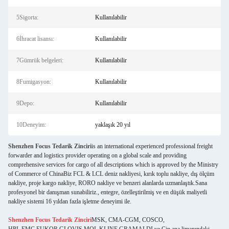
5Sigorta:
Kullanılabilir
6İhracat lisansı:
Kullanılabilir
7Gümrük belgeleri:
Kullanılabilir
8Fumigasyon:
Kullanılabilir
9Depo:
Kullanılabilir
10Deneyim:
yaklaşık 20 yıl
Shenzhen Focus Tedarik Zinciri
is an international experienced professional freight
forwarder and logistics provider operating on a global scale and providing
comprehensive services for cargo of all descriptions which is approved by the Ministry
of Commerce of ChinaBiz FCL & LCL deniz nakliyesi, kırık toplu nakliye, dış ölçüm
nakliye, proje kargo nakliye, RORO nakliye ve benzeri alanlarda uzmanlaştık.Sana
profesyonel bir danışman sunabiliriz., entegre, özelleştirilmiş ve en düşük maliyetli
nakliye sistemi 16 yıldan fazla işletme deneyimi ile.
Shenzhen Focus Tedarik Zinciri
MSK, CMA-CGM, COSCO,