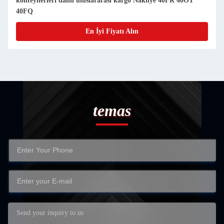
Limanına Kapı Kapıya OOG Nakliye 40FR/40OT için
En İyi Fiyatı Alın
temas