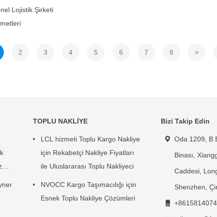
l Lojistik Şirketi
metleri
2
3
4
5
6
7
8
>
TOPLU NAKLİYE
Bizi Takip Edin
LCL hizmeti Toplu Kargo Nakliye
Oda 1209, B B
k
için Rekabetçi Nakliye Fiyatları
Binası, Xiangg
z
ile Uluslararası Toplu Nakliyeci
Caddesi, Lon
yner
NVOCC Kargo Taşımacılığı için
Shenzhen, Çi
Esnek Toplu Nakliye Çözümleri
+8615814074