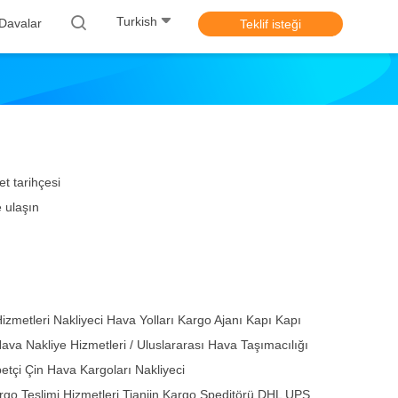
Turkish
Davalar
Teklif isteği
et tarihçesi
e ulaşın
metleri Nakliyeci Hava Yolları Kargo Ajanı Kapı Kapı
va Nakliye Hizmetleri / Uluslararası Hava Taşımacılığı
tçi Çin Hava Kargoları Nakliyeci
go Teslimi Hizmetleri Tianjin Kargo Speditörü DHL UPS