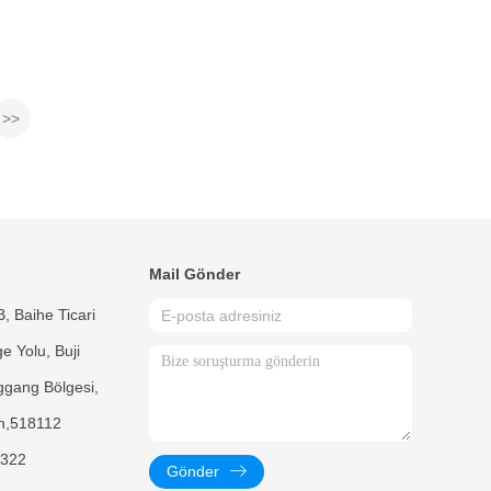
>>
Mail Gönder
, Baihe Ticari
e Yolu, Buji
ggang Bölgesi,
n,518112
322
Gönder