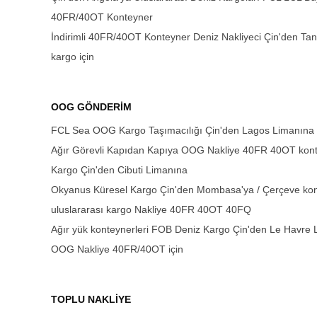
40FR/40OT Konteyner
İndirimli 40FR/40OT Konteyner Deniz Nakliyeci Çin'den Tan
kargo için
OOG GÖNDERİM
FCL Sea OOG Kargo Taşımacılığı Çin'den Lagos Limanına
Ağır Görevli Kapıdan Kapıya OOG Nakliye 40FR 40OT konte
Kargo Çin'den Cibuti Limanına
Okyanus Küresel Kargo Çin'den Mombasa'ya / Çerçeve kont
uluslararası kargo Nakliye 40FR 40OT 40FQ
Ağır yük konteynerleri FOB Deniz Kargo Çin'den Le Havre
OOG Nakliye 40FR/40OT için
TOPLU NAKLİYE