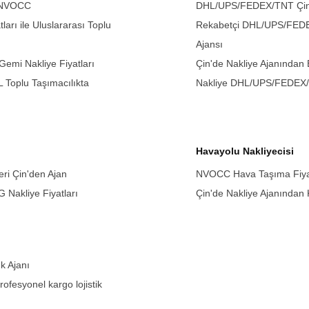
i NVOCC
DHL/UPS/FEDEX/TNT Çin Na
ları ile Uluslararası Toplu
Rekabetçi DHL/UPS/FEDEX/
Ajansı
Gemi Nakliye Fiyatları
Çin'de Nakliye Ajanından 
L Toplu Taşımacılıkta
Nakliye DHL/UPS/FEDEX
Havayolu Nakliyecisi
eri Çin'den Ajan
NVOCC Hava Taşıma Fiyatl
 Nakliye Fiyatları
Çin'de Nakliye Ajanından
k Ajanı
rofesyonel kargo lojistik