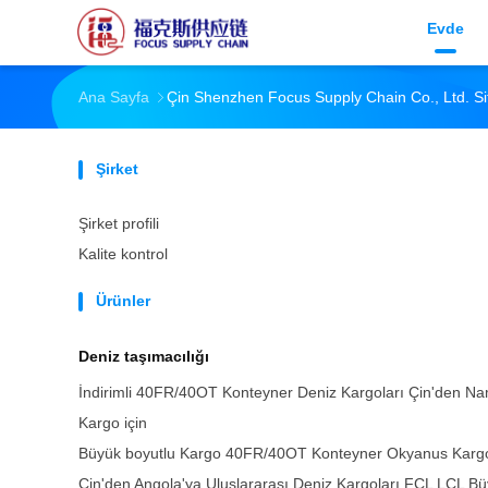
Evde
Ana Sayfa
Çin Shenzhen Focus Supply Chain Co., Ltd. Sit
Şirket
Şirket profili
Kalite kontrol
Ürünler
Deniz taşımacılığı
İndirimli 40FR/40OT Konteyner Deniz Kargoları Çin'den Nam
Kargo için
Büyük boyutlu Kargo 40FR/40OT Konteyner Okyanus Kargol
Çin'den Angola'ya Uluslararası Deniz Kargoları FCL LCL B