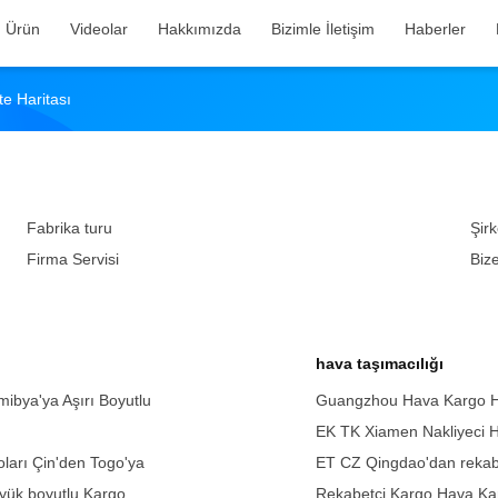
Ürün
Videolar
Hakkımızda
Bizimle İletişim
Haberler
e Haritası
Fabrika turu
Şirk
Firma Servisi
Biz
hava taşımacılığı
ibya'ya Aşırı Boyutlu
Guangzhou Hava Kargo Hiz
EK TK Xiamen Nakliyeci Ha
arı Çin'den Togo'ya
ET CZ Qingdao'dan rekabe
üyük boyutlu Kargo
Rekabetçi Kargo Hava Kar