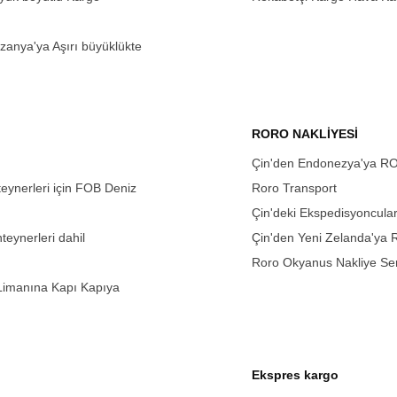
zanya'ya Aşırı büyüklükte
RORO NAKLİYESİ
Çin'den Endonezya'ya ROR
ynerleri için FOB Deniz
Roro Transport
Çin'deki Ekspedisyoncula
eynerleri dahil
Çin'den Yeni Zelanda'ya Ro
Roro Okyanus Nakliye Serv
 Limanına Kapı Kapıya
Ekspres kargo