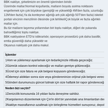
BBK nakliye, şirketimizin en önemli işlerinden biridir.
Üzerinde mallar.Normal koşullarda, malların boyutu asılma noktasını
engellemek için çok büyükse (genişliği ve yüksekliği 4M'den fazla, uzunluğu
12M'den fazla),Ya da konteyner ağırlığı artı yük ağırlığı 50T'den fazla) iskelet
portalı vincinin menzilinin ötesinde çok tehlikeliÇok büyük ve fazla ağırlıklı
mallar için.
Bu tür malların taşınma yollarından biri toplu nakliye, diğeri de yukarıda
bahsettiğimiz toplu nakliye.
BBK nakliyatının ETD'si istikrarlıdır, operasyon prosedürü çok daha basittir,
emtia güvenliği daha yüksektir ve
Okyanus nakliyatı çok daha makul.
İşlemler
1Alım ve yüklemeyi ayarlamak için tedarikçinizle irtibata geçeceğiz.
2Gümrük odasını kontrol edeceğiz ve malları gemiye götüreceğiz.
3Ücret için size fatura ve yük belgesi kopyasını göndereceğiz.
4Ödemeyi aldıktan sonra size veya göndereninize orijinal yük belgesi vereceği
5Gönderi durumunuzu güncel tutmak için size haftalık bir rapor göndereceğiz.
Neden bizi seçtin?
1Denizcilik konusunda 16 yıldan fazla deneyime sahibiz.
2Kargolarınızı düzenlemek için Çin'in dört bir yanındaki ana limanlardan deniz
3Nakliye masraflarınızı azaltmak için birleştirme hizmetleri sunuyoruz, depoları