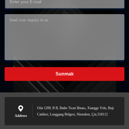
Sunmak
Oda 1209, B B, Baihe Ticari Binası, Xiangge Yolu, Buji
Caddesi, Longgang Bölgesi, Shenzhen, Çin,518112
Address