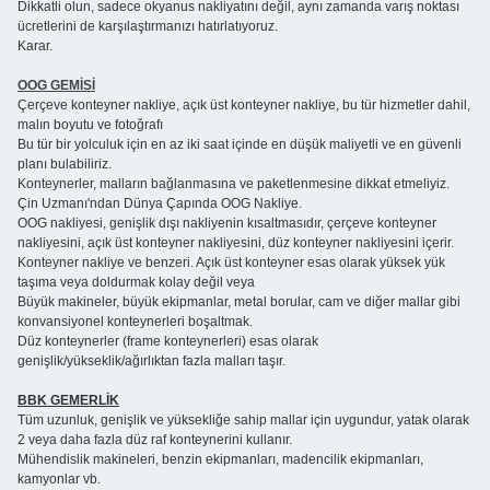
Dikkatli olun, sadece okyanus nakliyatını değil, aynı zamanda varış noktası
ücretlerini de karşılaştırmanızı hatırlatıyoruz.
Karar.
OOG GEMİSİ
Çerçeve konteyner nakliye, açık üst konteyner nakliye, bu tür hizmetler dahil,
malın boyutu ve fotoğrafı
Bu tür bir yolculuk için en az iki saat içinde en düşük maliyetli ve en güvenli
planı bulabiliriz.
Konteynerler, malların bağlanmasına ve paketlenmesine dikkat etmeliyiz.
Çin Uzmanı'ndan Dünya Çapında OOG Nakliye.
OOG nakliyesi, genişlik dışı nakliyenin kısaltmasıdır, çerçeve konteyner
nakliyesini, açık üst konteyner nakliyesini, düz konteyner nakliyesini içerir.
Konteyner nakliye ve benzeri. Açık üst konteyner esas olarak yüksek yük
taşıma veya doldurmak kolay değil veya
Büyük makineler, büyük ekipmanlar, metal borular, cam ve diğer mallar gibi
konvansiyonel konteynerleri boşaltmak.
Düz konteynerler (frame konteynerleri) esas olarak
genişlik/yükseklik/ağırlıktan fazla malları taşır.
BBK GEMERLİK
Tüm uzunluk, genişlik ve yüksekliğe sahip mallar için uygundur, yatak olarak
2 veya daha fazla düz raf konteynerini kullanır.
Mühendislik makineleri, benzin ekipmanları, madencilik ekipmanları,
kamyonlar vb.