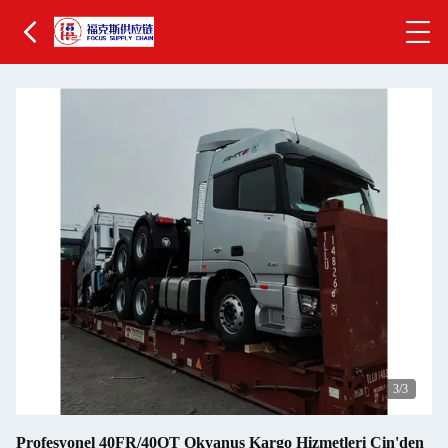
3
/3
Profesyonel 40FR/40OT Okyanus Kargo Hizmetleri Çin'den