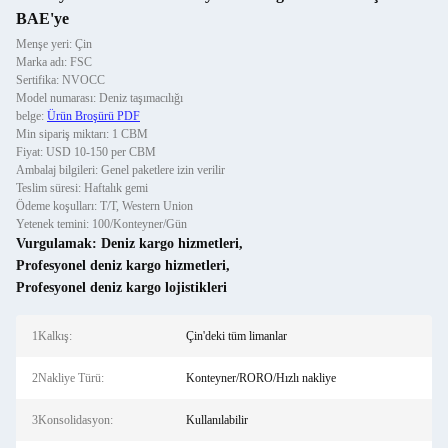
BAE'ye
Menşe yeri: Çin
Marka adı: FSC
Sertifika: NVOCC
Model numarası: Deniz taşımacılığı
belge:
Ürün Broşürü PDF
Min sipariş miktarı: 1 CBM
Fiyat: USD 10-150 per CBM
Ambalaj bilgileri: Genel paketlere izin verilir
Teslim süresi: Haftalık gemi
Ödeme koşulları: T/T, Western Union
Yetenek temini: 100/Konteyner/Gün
Vurgulamak:
Deniz kargo hizmetleri
,
Profesyonel deniz kargo hizmetleri
,
Profesyonel deniz kargo lojistikleri
1Kalkış:
Çin'deki tüm limanlar
2Nakliye Türü:
Konteyner/RORO/Hızlı nakliye
3Konsolidasyon:
Kullanılabilir