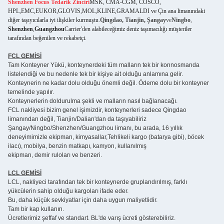
Shenzhen Focus Tedarik Zinciri
MSK, CMA-CGM, COSCO,
HPL,EMC,EUKOR,GLOVIS,MOL,KLINE,GRAMALDI ve Çin ana limanındaki
diğer taşıyıcılarla iyi ilişkiler kurmuştu.
Qingdao, Tianjin, Şangay
ve
Ningbo
,
Shenzhen
,
Guangzhou
Carrier'den alabileceğimiz deniz taşımacılığı müşteriler
tarafından beğenilen ve rekabetçi.
FCL GEMİSİ
Tam Konteyner Yükü, konteynerdeki tüm malların tek bir konnosmanda
listelendiği ve bu nedenle tek bir kişiye ait olduğu anlamına gelir.
Konteynerin ne kadar dolu olduğu önemli değil. Ödeme dolu bir konteyner
temelinde yapılır.
Konteynerlerin doldurulma şekli ve malların nasıl bağlanacağı.
FCL nakliyesi bizim genel işimizdir, konteynerleri sadece Qingdao
limanından değil, Tianjin/Dalian'dan da taşıyabiliriz
Şangay/Ningbo/Shenzhen/Guangzhou limanı, bu arada, 16 yıllık
deneyimimizle ekipman, kimyasallar,Tehlikeli kargo (batarya gibi), böcek
ilacı), mobilya, benzin matkapı, kamyon, kullanılmış
ekipman, demir ruloları ve benzeri.
LCL GEMİSİ
LCL, nakliyeci tarafından tek bir konteynerde gruplandırılmış, farklı
yükcülerin sahip olduğu kargoları ifade eder.
Bu, daha küçük sevkiyatlar için daha uygun maliyetlidir.
Tam bir kap kullanın.
Ücretlerimiz şeffaf ve standart. BL'de varış ücreti gösterebiliriz.