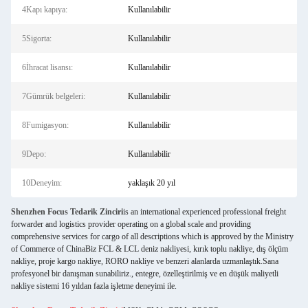
4Kapı kapıya:
Kullanılabilir
5Sigorta:
Kullanılabilir
6İhracat lisansı:
Kullanılabilir
7Gümrük belgeleri:
Kullanılabilir
8Fumigasyon:
Kullanılabilir
9Depo:
Kullanılabilir
10Deneyim:
yaklaşık 20 yıl
Shenzhen Focus Tedarik Zinciri
is an international experienced professional freight
forwarder and logistics provider operating on a global scale and providing
comprehensive services for cargo of all descriptions which is approved by the Ministry
of Commerce of ChinaBiz FCL & LCL deniz nakliyesi, kırık toplu nakliye, dış ölçüm
nakliye, proje kargo nakliye, RORO nakliye ve benzeri alanlarda uzmanlaştık.Sana
profesyonel bir danışman sunabiliriz., entegre, özelleştirilmiş ve en düşük maliyetli
nakliye sistemi 16 yıldan fazla işletme deneyimi ile.