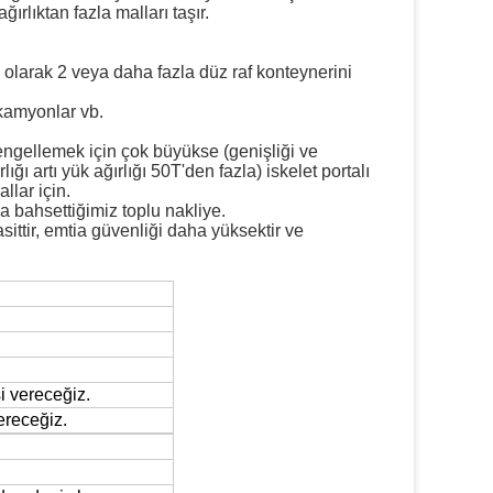
ırlıktan fazla malları taşır.
 olarak 2 veya daha fazla düz raf konteynerini
kamyonlar vb.
engellemek için çok büyükse (genişliği ve
ı artı yük ağırlığı 50T'den fazla) iskelet portalı
llar için.
da bahsettiğimiz toplu nakliye.
ittir, emtia güvenliği daha yüksektir ve
i vereceğiz.
ereceğiz.