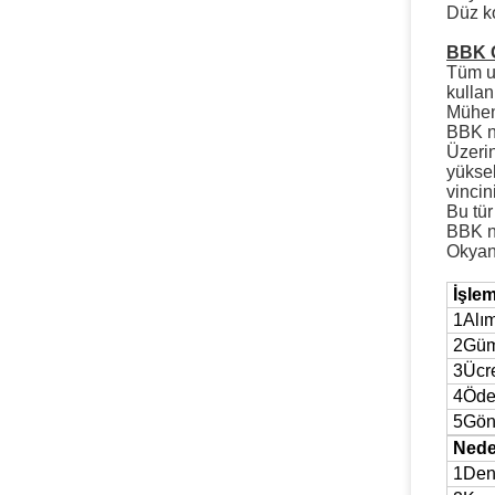
Düz ko
BBK 
Tüm uz
kullanı
Mühend
BBK na
Üzerin
yüksek
vincin
Bu tür
BBK na
Okyan
İşlem
1Alım
2Gümr
3Ücre
4Ödem
5Gönd
Nede
1Deni