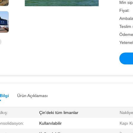
Min sip
Fiyat:
Ambalaj 
Teslim 
Ödeme 
Yetenek
Bilgi
Ürün Açıklaması
lkış:
Çin'deki tüm limanlar
Nakliy
nsolidasyon:
Kullanılabilir
Kapı K