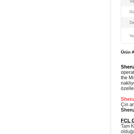
Si
Gü
D
Vu
Ürün A
Shenz
operat
the Mi
nakliy
özelle
Shenz
Çin an
Shen
FCL 
Tam Ko
olduğu