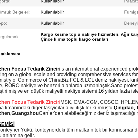
gorta:
Kullanılabilir
İhracat
mrük Belgeleri:
Kullanılabilir
Fumiga
epo:
Kullanılabilir
Deneyi
Kargo kesme toplu nakliye hizmetleri
,
Ağır kar
rgulamak:
Çince kırma toplu kargo oranları
çıklaması
hen Focus Tedarik Zinciri
is an international experienced prof
ing on a global scale and providing comprehensive services for 
nistry of Commerce of ChinaBiz FCL & LCL deniz nakliyesi, kırık
e, RORO nakliye ve benzeri alanlarda uzmanlaştık.Sana profesyo
ştirilmiş ve en düşük maliyetli nakliye sistemi 16 yıldan fazla iş
hen Focus Tedarik Zinciri
MSK, CMA-CGM, COSCO, HPL,E
a limanındaki diğer taşıyıcılarla iyi ilişkiler kurmuştu.
Qingdao, 
zhen
,
Guangzhou
Carrier'den alabileceğimiz deniz taşımacılığı 
GEMİSİ
nteyner Yükü, konteynerdeki tüm malların tek bir konnosmanda li
 anlamına gelir.