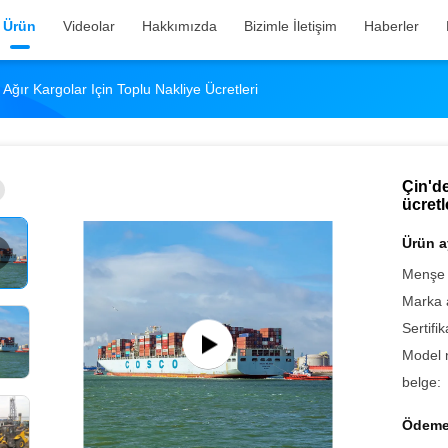
Ürün
Videolar
Hakkımızda
Bizimle İletişim
Haberler
Ağır Kargolar Için Toplu Nakliye Ücretleri
Çin'de
ücretl
Ürün ay
Menşe 
Marka 
Sertifik
Model 
belge:
Ödeme 