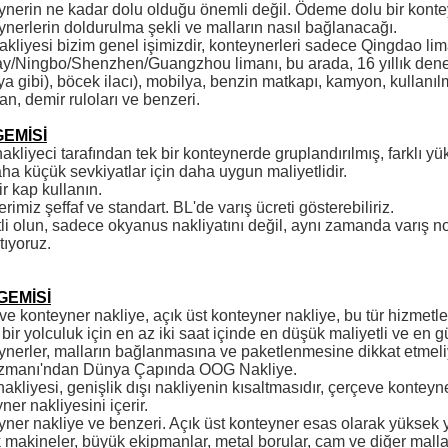
nerin ne kadar dolu olduğu önemli değil. Ödeme dolu bir kontey
nerlerin doldurulma şekli ve malların nasıl bağlanacağı.
kliyesi bizim genel işimizdir, konteynerleri sadece Qingdao lima
y/Ningbo/Shenzhen/Guangzhou limanı, bu arada, 16 yıllık deney
ya gibi), böcek ilacı), mobilya, benzin matkapı, kamyon, kullanıl
n, demir ruloları ve benzeri.
GEMİSİ
akliyeci tarafından tek bir konteynerde gruplandırılmış, farklı yü
ha küçük sevkiyatlar için daha uygun maliyetlidir.
r kap kullanın.
erimiz şeffaf ve standart. BL'de varış ücreti gösterebiliriz.
li olun, sadece okyanus nakliyatını değil, aynı zamanda varış nok
atıyoruz.
GEMİSİ
e konteyner nakliye, açık üst konteyner nakliye, bu tür hizmetler
 bir yolculuk için en az iki saat içinde en düşük maliyetli ve en gü
nerler, malların bağlanmasına ve paketlenmesine dikkat etmeli
zmanı'ndan Dünya Çapında OOG Nakliye.
kliyesi, genişlik dışı nakliyenin kısaltmasıdır, çerçeve konteyne
ner nakliyesini içerir.
ner nakliye ve benzeri. Açık üst konteyner esas olarak yüksek
makineler, büyük ekipmanlar, metal borular, cam ve diğer malla