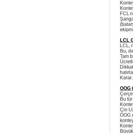
Kontey
Kontey
FCL na
Şanga
(batar
ekipma
LCL 
LCL, n
Bu, da
Tam bi
Ücretl
Dikkat
hatırl
Karar.
OOG 
Çerçev
Bu tür
Kontey
Çin U
OOG na
kontey
Kontey
Büyük 