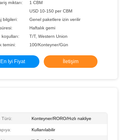
ariş miktarı:
1 CBM
USD 10-150 per CBM
bilgileri:
Genel paketlere izin verilir
süresi:
Haftalık gemi
koşulları:
T/T, Western Union
 temini:
100/Konteyner/Gün
En Iyi Fiyat
İletişim
e Türü:
Konteyner/RORO/Hızlı nakliye
apıya:
Kullanılabilir