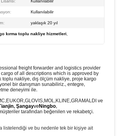
 Lisansı:
Kullanılabilir
syon:
Kullanılabilir
m:
yaklaşık 20 yıl
go kırma toplu nakliye hizmetleri
,
essional freight forwarder and logistics provider
cargo of all descriptions which is approved by
 toplu nakliye, dış ölçüm nakliye, proje kargo
nel bir danışman sunabiliriz., entegre,
letme deneyimi ile.
MC,EUKOR,GLOVIS,MOL,KLINE,GRAMALDI ve
Tianjin, Şangay
ve
Ningbo
,
müşteriler tarafından beğenilen ve rekabetçi.
stelendiği ve bu nedenle tek bir kişiye ait