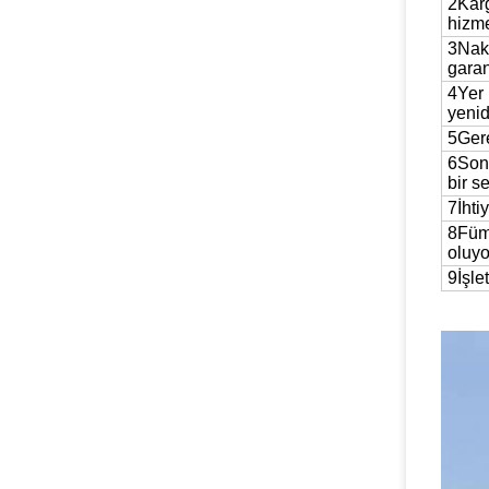
2Karg
hizme
3Nakl
garan
4Yer 
yenid
5Gere
6Son 
bir s
7İhti
8Fümi
oluyo
9İşle