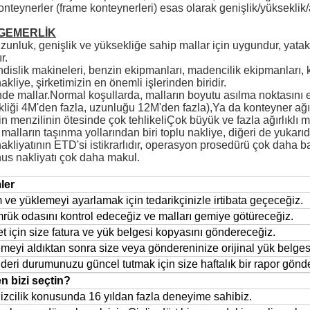
nteynerler (frame konteynerleri) esas olarak genişlik/yükseklik/ağ
GEMERLİK
unluk, genişlik ve yüksekliğe sahip mallar için uygundur, yatak
r.
islik makineleri, benzin ekipmanları, madencilik ekipmanları, 
kliye, şirketimizin en önemli işlerinden biridir.
de mallar.Normal koşullarda, malların boyutu asılma noktasını 
liği 4M'den fazla, uzunluğu 12M'den fazla),Ya da konteyner ağırlığ
in menzilinin ötesinde çok tehlikeliÇok büyük ve fazla ağırlıklı ma
 malların taşınma yollarından biri toplu nakliye, diğeri de yukarı
kliyatının ETD'si istikrarlıdır, operasyon prosedürü çok daha bas
us nakliyatı çok daha makul.
ler
 ve yüklemeyi ayarlamak için tedarikçinizle irtibata geçeceğiz.
ük odasını kontrol edeceğiz ve malları gemiye götüreceğiz.
t için size fatura ve yük belgesi kopyasını göndereceğiz.
eyi aldıktan sonra size veya göndereninize orijinal yük belges
eri durumunuzu güncel tutmak için size haftalık bir rapor gönd
n bizi seçtin?
zcilik konusunda 16 yıldan fazla deneyime sahibiz.