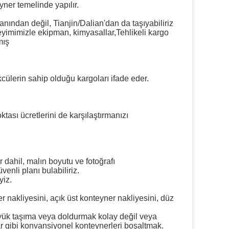
ner temelinde yapılır.
nından değil, Tianjin/Dalian'dan da taşıyabiliriz
imimizle ekipman, kimyasallar,Tehlikeli kargo
mış
kcülerin sahip olduğu kargoları ifade eder.
tası ücretlerini de karşılaştırmanızı
 dahil, malın boyutu ve fotoğrafı
venli planı bulabiliriz.
yiz.
r nakliyesini, açık üst konteyner nakliyesini, düz
 yük taşıma veya doldurmak kolay değil veya
r gibi konvansiyonel konteynerleri boşaltmak.