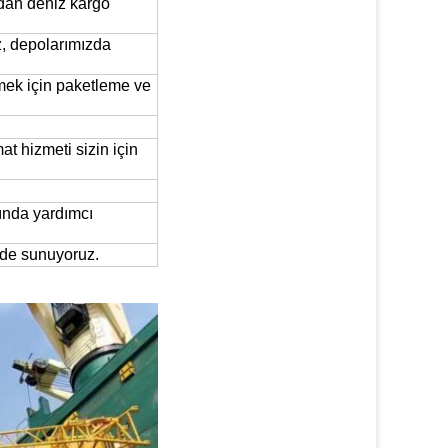
rdan deniz kargo
z, depolarımızda
rmek için paketleme ve
t hizmeti sizin için
sında yardımcı
 de sunuyoruz.