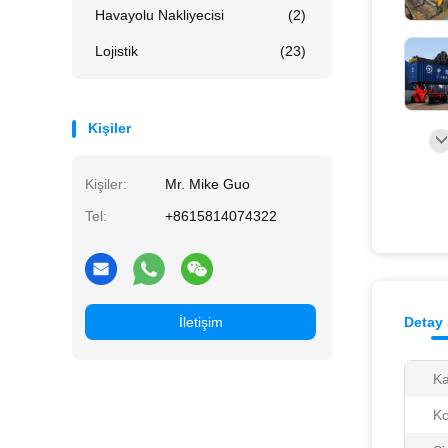
Havayolu Nakliyecisi
(2)
Lojistik
(23)
Kişiler
Kişiler:
Mr. Mike Guo
Tel:
+8615814074322
İletişim
Detay 
Ka
Ko