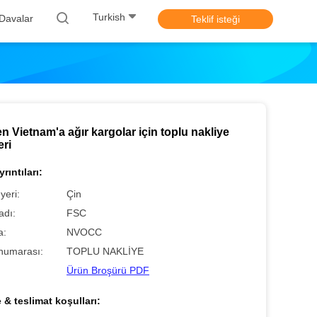
Turkish
Davalar
Teklif isteği
n Vietnam'a ağır kargolar için toplu nakliye
eri
rıntıları:
yeri:
Çin
adı:
FSC
a:
NVOCC
numarası:
TOPLU NAKLİYE
Ürün Broşürü PDF
& teslimat koşulları: