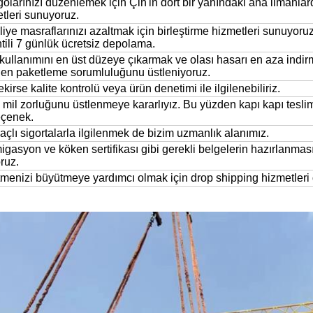
olarınızı düzenlemek için Çin'in dört bir yanındaki ana limanla
tleri sunuyoruz.
iye masraflarınızı azaltmak için birleştirme hizmetleri sunuyoru
tili 7 günlük ücretsiz depolama.
kullanımını en üst düzeye çıkarmak ve olası hasarı en aza indi
en paketleme sorumluluğunu üstleniyoruz.
kirse kalite kontrolü veya ürün denetimi ile ilgilenebiliriz.
mil zorluğunu üstlenmeye kararlıyız. Bu yüzden kapı kapı teslima
eçenek.
yaçlı sigortalarla ilgilenmek de bizim uzmanlık alanımız.
gasyon ve köken sertifikası gibi gerekli belgelerin hazırlanma
ruz.
tmenizi büyütmeye yardımcı olmak için drop shipping hizmetleri